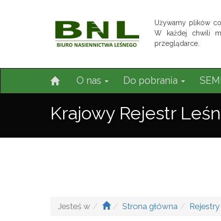
Używamy plików co
W każdej chwili 
przeglądarce.
O nas
Do pobrania
SEM
Krajowy Rejestr Le
Jesteś w
Strona główna
Rejestr