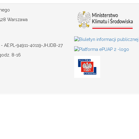
śnego
-528 Warszawa
 - AE:PL-94911-40119-JHJDB-27
godz. 8-16