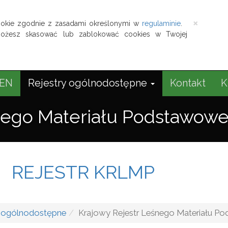
Zamkn
×
okie zgodnie z zasadami określonymi w
regulaminie
.
możesz skasować lub zablokować cookies w Twojej
EN
Rejestry ogólnodostępne
Kontakt
K
śnego Materiału Podstawow
REJESTR KRLMP
y ogólnodostępne
Krajowy Rejestr Leśnego Materiału 