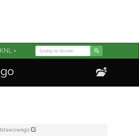
ij
KNL
ego
Podstawowego